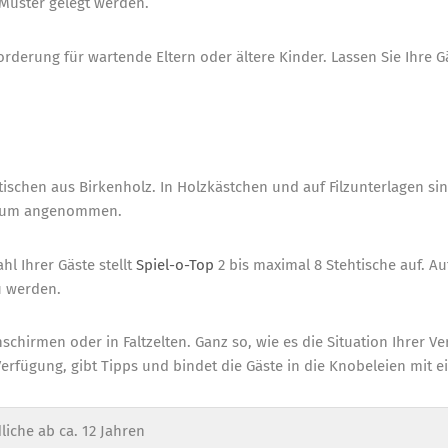
 Muster gelegt werden.
sforderung für wartende Eltern oder ältere Kinder. Lassen Sie Ihr
htischen aus Birkenholz. In Holzkästchen und auf Filzunterlagen si
ikum angenommen.
l Ihrer Gäste stellt
Spiel-
o
-Top
2 bis maximal 8 Stehtische auf. Au
u werden.
chirmen oder in Faltzelten. Ganz so, wie es die Situation Ihrer Ver
Verfügung, gibt Tipps und bindet die Gäste in die Knobeleien mit ei
iche ab ca. 12 Jahren