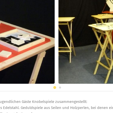
jugendlichen Gäste Knobelspiele zusammengestellt:
s Edelstahl. Geduldspiele aus Seilen und Holzperlen, bei denen ei