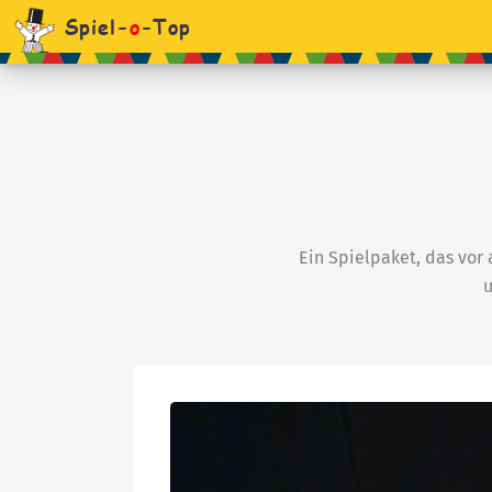
Spiel-
o
-Top
Ein Spielpaket, das vor
u