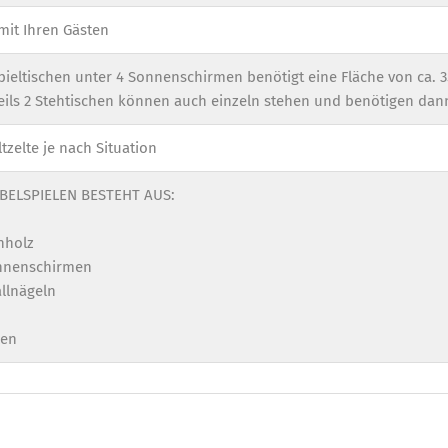
 mit Ihren Gästen
ieltischen unter 4 Sonnenschirmen benötigt eine Fläche von ca. 35
ils 2 Stehtischen können auch einzeln stehen und benötigen dann
zelte je nach Situation
BELSPIELEN BESTEHT AUS:
nholz
onnenschirmen
llnägeln
len