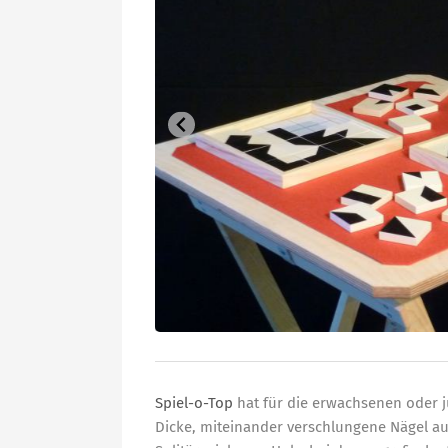
Spiel-
o
-Top
hat für die erwachsenen oder 
Dicke, miteinander verschlungene Nägel au