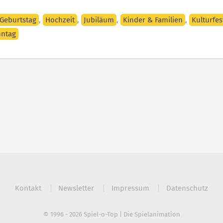
Geburtstag
,
Hochzeit
,
Jubiläum
,
Kinder & Familien
,
Kulturfes
nntag
Kontakt
Newsletter
Impressum
Datenschutz
© 1996 - 2026 Spiel-o-Top | Die Spielanimation