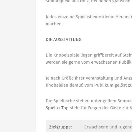
Solitärspiele aus Holz, bei denen grafische
Jedes einzelne Spiel ist eine kleine Herau
machen.
DIE AUSSTATTUNG
Die Knobelspiele liegen griffbereit auf Ste
werden sie gerne vom erwachsenen Publ
Je nach Größe Ihrer Veranstaltung und Anzah
Knobeleien darauf, vom Publikum gelöst z
Die Spieltische stehen unter gelben Sonnens
Spiel-
o
-Top
steht für Fragen der Gäste zur 
Zielgruppe:
Erwachsene und Jugendl